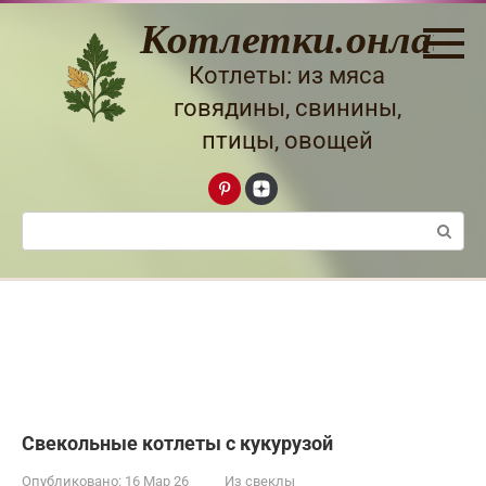
Перейти
Котлетки.онлайн
к
контенту
Котлеты: из мяса
говядины, свинины,
птицы, овощей
Поиск:
Свекольные котлеты с кукурузой
Опубликовано:
16 Мар 26
Из свеклы