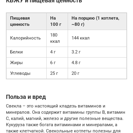
КБЖУ и пищевая ценность
Пищевая
На
На порцию (1 котлета,
ценность
100 г
~80 г)
180
Калорийность
144 ккал
ккал
Белки
4 г
3.2 г
Жиры
6 г
4.8 г
Углеводы
25 г
20 г
Польза и вред
Свекла – это настоящий кладезь витаминов и
минералов. Она содержит витамины группы B, витамин
C, калий, магний, железо и другие полезные вещества.
Кукуруза также богата витаминами и минералами, а
также клетчаткой. Свекольные котлеты полезны для