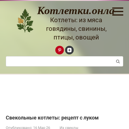
Перейти
Котлетки.онлайн
к
контенту
Котлеты: из мяса
говядины, свинины,
птицы, овощей
Поиск:
Свекольные котлеты: рецепт с луком
Опубликовано:
16 Мар 26
Из свеклы