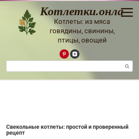
Перейти
Котлетки.онлайн
к
контенту
Котлеты: из мяса
говядины, свинины,
птицы, овощей
Поиск:
Свекольные котлеты: простой и проверенный
рецепт