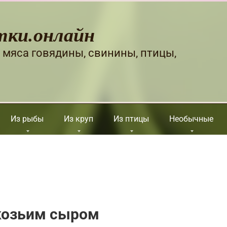
тки.онлайн
 мяса говядины, свинины, птицы,
Из рыбы
Из круп
Из птицы
Необычные
 козьим сыром