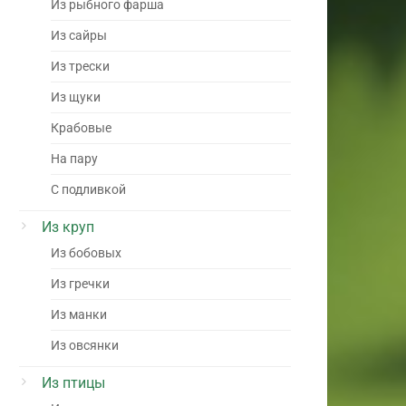
Из рыбного фарша
Из сайры
Из трески
Из щуки
Крабовые
На пару
С подливкой
Из круп
Из бобовых
Из гречки
Из манки
Из овсянки
Из птицы