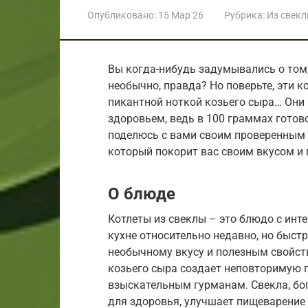
Опубликовано:
15 Мар 26
Рубрика:
Из свек
Вы когда-нибудь задумывались о том,
необычно, правда? Но поверьте, эти к
пикантной ноткой козьего сыра… Они 
здоровьем, ведь в 100 граммах готово
поделюсь с вами своим проверенным 
который покорит вас своим вкусом и 
О блюде
Котлеты из свеклы – это блюдо с инт
кухне относительно недавно, но быст
необычному вкусу и полезным свойст
козьего сыра создает неповторимую 
взыскательным гурманам. Свекла, бо
для здоровья, улучшает пищеварение 