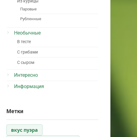
Из курицы
Паровые
Рубленные
Необычные
В тесте
С грибами
С сыром
Интересно
Информация
Метки
вкус пуэра