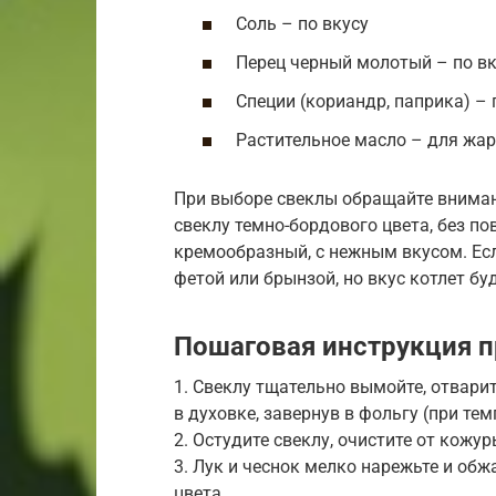
Соль – по вкусу
Перец черный молотый – по вк
Специи (кориандр, паприка) – 
Растительное масло – для жа
При выборе свеклы обращайте внимани
свеклу темно-бордового цвета, без по
кремообразный, с нежным вкусом. Есл
фетой или брынзой, но вкус котлет бу
Пошаговая инструкция п
1. Свеклу тщательно вымойте, отварит
в духовке, завернув в фольгу (при тем
2. Остудите свеклу, очистите от кожур
3. Лук и чеснок мелко нарежьте и обж
цвета.