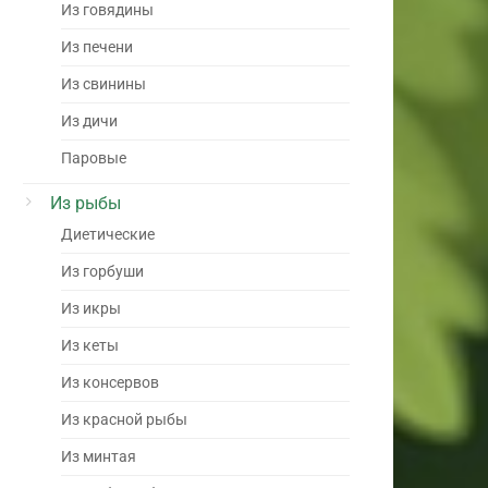
Из говядины
Из печени
Из свинины
Из дичи
Паровые
Из рыбы
Диетические
Из горбуши
Из икры
Из кеты
Из консервов
Из красной рыбы
Из минтая