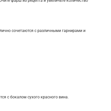
ючите фарш из рецепта и увеличьте количество
тлично сочетаются с различными гарнирами и
:
тся с бокалом сухого красного вина.