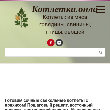
Перейти
Котлетки.онлайн
к
контенту
Котлеты: из мяса
говядины, свинины,
птицы, овощей
Поиск:
Готовим сочные свекольные котлеты с
арахисом! Пошаговый рецепт, восточный
колорит, диетический вариант. Идеально для