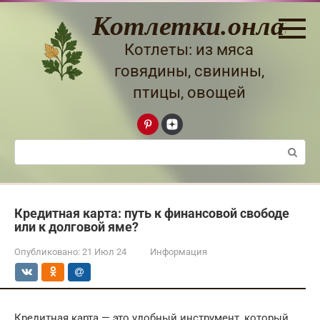
Перейти
Котлетки.онлайн
к
контенту
Котлеты: из мяса
говядины, свинины,
птицы, овощей
Поиск:
Кредитная карта: путь к финансовой свободе
или к долговой яме?
Опубликовано:
21 Июл 24
Информация
Кредитная карта — это удобный инструмент, который