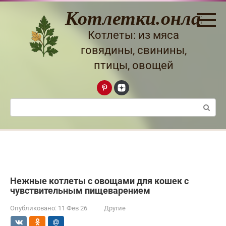
Перейти
Котлетки.онлайн
к
контенту
Котлеты: из мяса
говядины, свинины,
птицы, овощей
Поиск:
Нежные котлеты с овощами для кошек с
чувствительным пищеварением
Опубликовано:
11 Фев 26
Другие