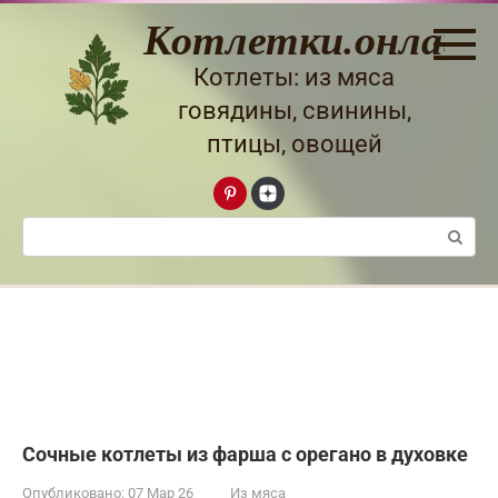
Перейти
Котлетки.онлайн
к
контенту
Котлеты: из мяса
говядины, свинины,
птицы, овощей
Поиск:
Сочные котлеты из фарша с орегано в духовке
Опубликовано:
07 Мар 26
Из мяса