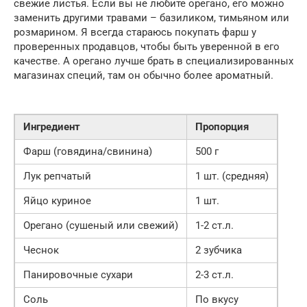
свежие листья. Если вы не любите орегано, его можно
заменить другими травами – базиликом, тимьяном или
розмарином. Я всегда стараюсь покупать фарш у
проверенных продавцов, чтобы быть уверенной в его
качестве. А орегано лучше брать в специализированных
магазинах специй, там он обычно более ароматный.
Ингредиент
Пропорция
Фарш (говядина/свинина)
500 г
Лук репчатый
1 шт. (средняя)
Яйцо куриное
1 шт.
Орегано (сушеный или свежий)
1-2 ст.л.
Чеснок
2 зубчика
Панировочные сухари
2-3 ст.л.
Соль
По вкусу