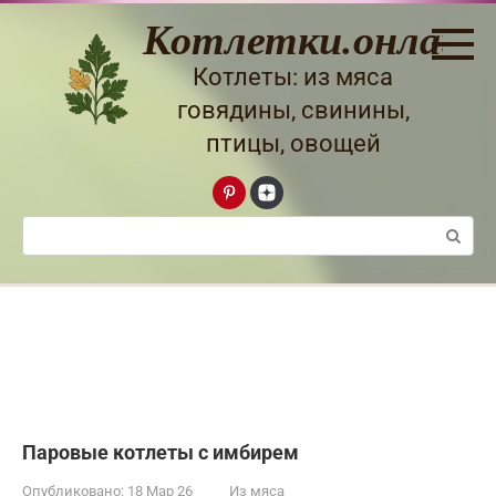
Перейти
Котлетки.онлайн
к
контенту
Котлеты: из мяса
говядины, свинины,
птицы, овощей
Поиск:
Паровые котлеты с имбирем
Опубликовано:
18 Мар 26
Из мяса