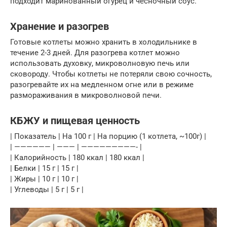
подходит маринованный огурец и чесночный соус.
Хранение и разогрев
Готовые котлеты можно хранить в холодильнике в
течение 2-3 дней. Для разогрева котлет можно
использовать духовку, микроволновую печь или
сковороду. Чтобы котлеты не потеряли свою сочность,
разогревайте их на медленном огне или в режиме
размораживания в микроволновой печи.
КБЖУ и пищевая ценность
| Показатель | На 100 г | На порцию (1 котлета, ~100г) |
| —————— | ——— | —————————- |
| Калорийность | 180 ккал | 180 ккал |
| Белки | 15 г | 15 г |
| Жиры | 10 г | 10 г |
| Углеводы | 5 г | 5 г |