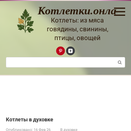
Перейти
Котлетки.онлайн
к
контенту
Котлеты: из мяса
говядины, свинины,
птицы, овощей
Поиск:
Котлеты в духовке
Опубликовано:
16 Фев 26
В духовке