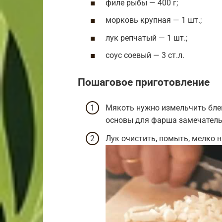
филе рыбы — 400 г;
морковь крупная — 1 шт.;
лук репчатый — 1 шт.;
соус соевый — 3 ст.л.
Пошаговое приготовление
Мякоть нужно измельчить блен
основы для фарша замечательн
Лук очистить, помыть, мелко