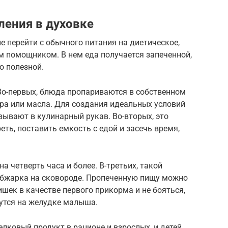
ения в духовке
 перейти с обычного питания на диетическое,
 помощником. В нем еда получается запеченной,
о полезной.
о-первых, блюда пропариваются в собственном
ира или масла. Для создания идеальных условий
ывают в кулинарный рукав. Во-вторых, это
ть, поставить емкость с едой и засечь время,
а четверть часа и более. В-третьих, такой
 обжарка на сковороде. Пропеченную пищу можно
шек в качестве первого прикорма и не бояться,
жутся на желудке малыша.
лковый продукт в рационе и взрослых, и детей,