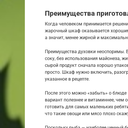
Преимущества приготовл
Когда человеком принимается решение
жарочный шкаф оказывается хорошим
а значит, менее жирной и максимальн
Преимущества духовки неоспоримы. В
соку, без использования майонеза, ж
сырой продукт сначала хорошо упаков
просто. Шкаф нужно включить, разогре
указанное в рецепте.
После этого можно «забыть» о блюде н
вариант полезнее и витаминнее, чем
готовить для самых маленьких ребяти
что такие овощи или мясо плохо ска
Поскольку рыба — наиболее ценный бе