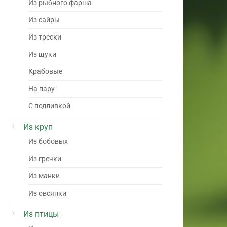
Из рыбного фарша
Из сайры
Из трески
Из щуки
Крабовые
На пару
С подливкой
Из круп
Из бобовых
Из гречки
Из манки
Из овсянки
Из птицы