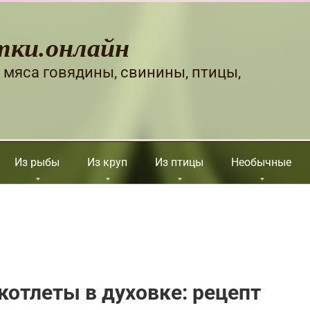
тки.онлайн
 мяса говядины, свинины, птицы,
Из рыбы
Из круп
Из птицы
Необычные
отлеты в духовке: рецепт