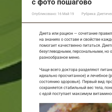
с фото пошагово
Опубликовано:
16 Май 19
Рубрика:
Диетиче
Диета или рацион — сочетание правил
на знаниях о составе и свойстве кажд
помогает качественно питаться. Дие
безуглеводными, персональными, но о
разнообразное меню.
Чаще всего доктора разделяют питан
идеально просчитанное) и лечебное (
состоянию здоровья). Первый вид пр
сохраняется стабильный вес тела, по
с едой поступает максимум витамино