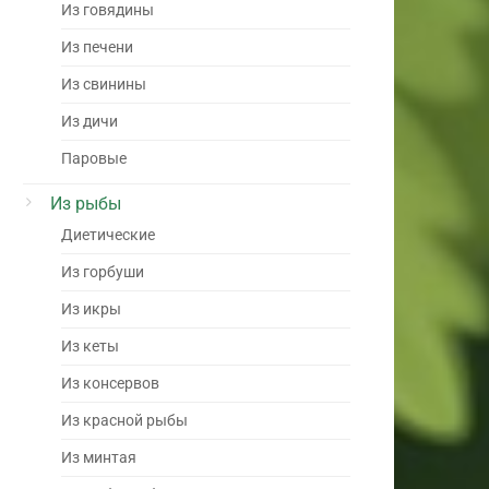
Из говядины
Из печени
Из свинины
Из дичи
Паровые
Из рыбы
Диетические
Из горбуши
Из икры
Из кеты
Из консервов
Из красной рыбы
Из минтая