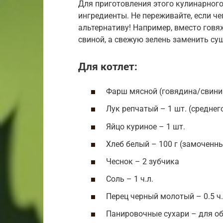
Для приготовления этого кулинарног
ингредиенты. Не переживайте, если че
альтернативу! Например, вместо гов
свиной, а свежую зелень заменить су
Для котлет:
Фарш мясной (говядина/свинин
Лук репчатый – 1 шт. (среднег
Яйцо куриное – 1 шт.
Хлеб белый – 100 г (замоченн
Чеснок – 2 зубчика
Соль – 1 ч.л.
Перец черный молотый – 0.5 ч.
Панировочные сухари – для о