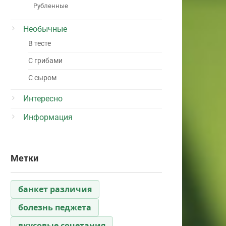
Рубленные
Необычные
В тесте
С грибами
С сыром
Интересно
Информация
Метки
банкет различия
болезнь педжета
вкусовые сочетания