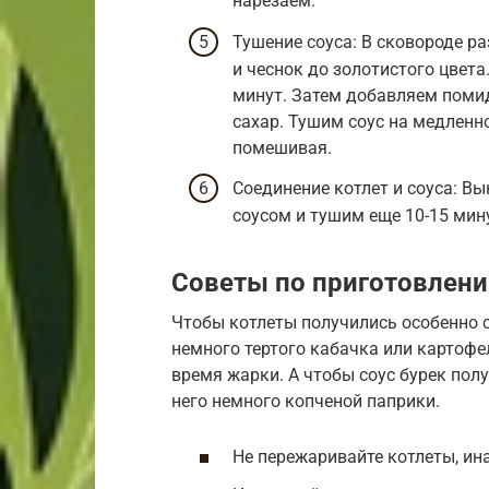
нарезаем.
Тушение соуса: В сковороде р
и чеснок до золотистого цвет
минут. Затем добавляем помидо
сахар. Тушим соус на медленн
помешивая.
Соединение котлет и соуса: В
соусом и тушим еще 10-15 мин
Советы по приготовлен
Чтобы котлеты получились особенно 
немного тертого кабачка или картофе
время жарки. А чтобы соус бурек по
него немного копченой паприки.
Не пережаривайте котлеты, ина