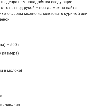
о шедевра нам понадобятся следующие
го-то нет под рукой – всегда можно найти
яжьего фарша можно использовать куриный или
шеной.
а) – 500 г
о размера)
ый в молоке)
л.
бваливания