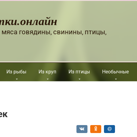
тки.онлайн
 мяса говядины, свинины, птицы,
Из рыбы
Из круп
Из птицы
Необычные
ек