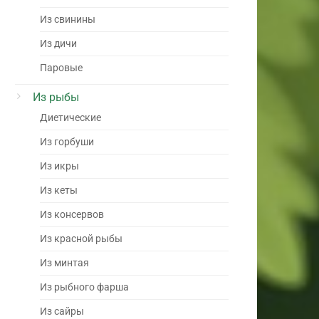
Из свинины
Из дичи
Паровые
Из рыбы
Диетические
Из горбуши
Из икры
Из кеты
Из консервов
Из красной рыбы
Из минтая
Из рыбного фарша
Из сайры