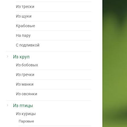
Из трески
Из щуки
Крабовые
На пару
С подливкой
Из круп
Из бобовых
Из гречки
Из манки
Из овсянки
Из птицы
Из курицы
Паровые