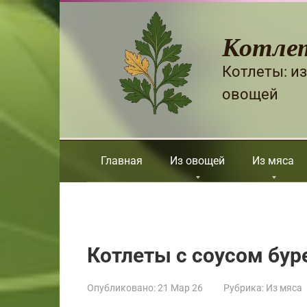
Перейти
к
Котле
контенту
Котлеты: из
овощей
Главная
Из овощей
Из мяса
Котлеты с соусом бур
Опубликовано:
21 Мар 26
Рубрика:
Из мяса