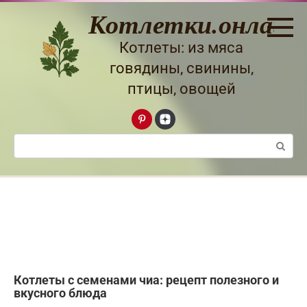
Перейти
Котлетки.онлайн
к
контенту
Котлеты: из мяса
говядины, свинины,
птицы, овощей
Поиск:
Котлеты с семенами чиа: рецепт полезного и
вкусного блюда