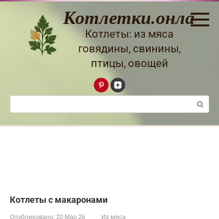
Перейти
Котлетки.онлайн
к
контенту
Котлеты: из мяса
говядины, свинины,
птицы, овощей
Поиск:
Котлеты с макаронами
Опубликовано:
20 Мар 26
Из мяса