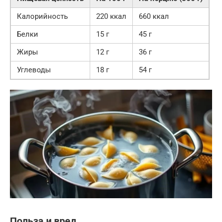
Калорийность
220 ккал
660 ккал
Белки
15 г
45 г
Жиры
12 г
36 г
Углеводы
18 г
54 г
Польза и вред