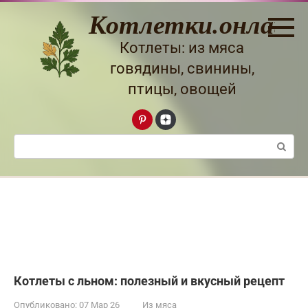
Перейти
Котлетки.онлайн
к
контенту
Котлеты: из мяса
говядины, свинины,
птицы, овощей
Поиск:
Котлеты с льном: полезный и вкусный рецепт
Опубликовано:
07 Мар 26
Из мяса