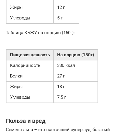
Жиры
12 г
Углеводы
5 г
Таблица КБЖУ на порцию (150г):
Пищевая ценность
На порцию (150г)
Калорийность
330 ккал
Белки
27 г
Жиры
18 г
Углеводы
7.5 г
Польза и вред
Семена льна – это настоящий суперфуд, богатый