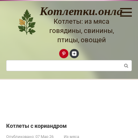
Перейти
Котлетки.онлайн
к
контенту
Котлеты: из мяса
говядины, свинины,
птицы, овощей
Поиск:
Котлеты с кориандром
Опубликовано:
07 Мар 26
Из мяса