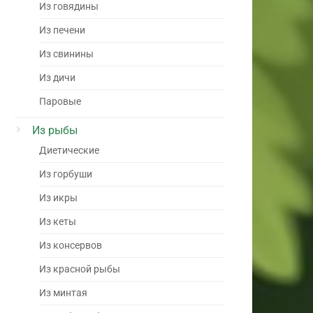
Из говядины
Из печени
Из свинины
Из дичи
Паровые
Из рыбы
Диетические
Из горбуши
Из икры
Из кеты
Из консервов
Из красной рыбы
Из минтая