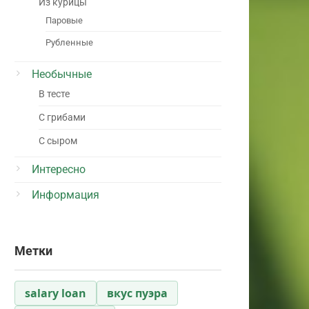
Из курицы
Паровые
Рубленные
Необычные
В тесте
С грибами
С сыром
Интересно
Информация
Метки
salary loan
вкус пуэра