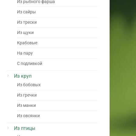
Из рыбного фарша
Из сайры
Из трески
Из щуки
Крабовые
На пару
С подливкой
Из круп
Из бобовых
Из гречки
Из манки
Из овсянки
Из птицы