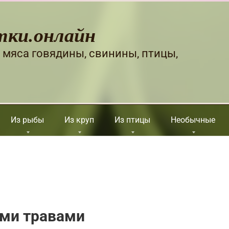
тки.онлайн
 мяса говядины, свинины, птицы,
Из рыбы
Из круп
Из птицы
Необычные
ими травами