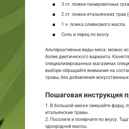
3 ст. ложки панировочных сух
2 ст. ложки итальянских трав 
1 ч. ложка оливкового масла
Соль и перец по вкусу
Альтернативные виды мяса: можно ис
более диетического варианта. Качес
специализированных магазинах специй
выборе обращайте внимание на соста
травы, без добавления искусственных
Пошаговая инструкция п
1. В большой миске смешайте фарш, лу
итальянские травы.
2. Посолите и поперчите по вкусу. Тщ
однородной массы.