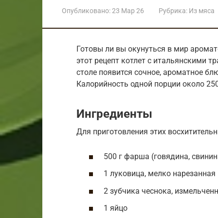
Опубликовано:
23 Мар 26
Рубрика:
Из мяса
Готовы ли вы окунуться в мир аромато
этот рецепт котлет с итальянскими тр
столе появится сочное, ароматное блю
Калорийность одной порции около 250
Ингредиенты
Для приготовления этих восхитительн
500 г фарша (говядина, свинин
1 луковица, мелко нарезанная
2 зубчика чеснока, измельчен
1 яйцо