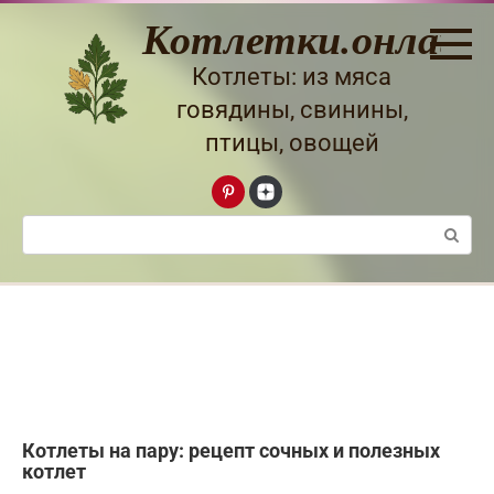
Перейти
Котлетки.онлайн
к
контенту
Котлеты: из мяса
говядины, свинины,
птицы, овощей
Поиск:
Котлеты на пару: рецепт сочных и полезных
котлет