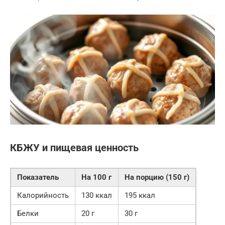
КБЖУ и пищевая ценность
Показатель
На 100 г
На порцию (150 г)
Калорийность
130 ккал
195 ккал
Белки
20 г
30 г