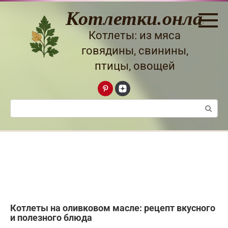
Перейти
Котлетки.онлайн
к
контенту
Котлеты: из мяса
говядины, свинины,
птицы, овощей
Поиск:
Котлеты на оливковом масле: рецепт вкусного
и полезного блюда