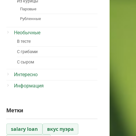
Из курицы
Паровые
Рубленные
Необычные
В тесте
С грибами
С сыром
Интересно
Информация
Метки
salary loan
вкус пуэра