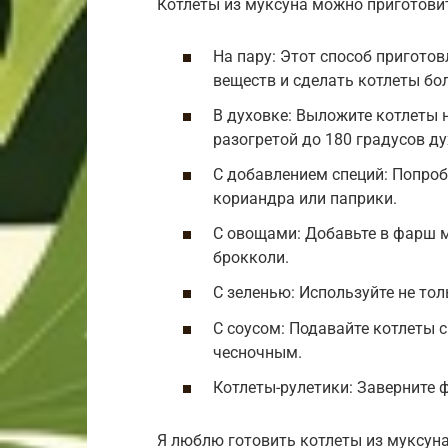
Котлеты из муксуна можно приготови
На пару: Этот способ пригото
веществ и сделать котлеты бо
В духовке: Выложите котлеты 
разогретой до 180 градусов ду
С добавлением специй: Попроб
кориандра или паприки.
С овощами: Добавьте в фарш 
брокколи.
С зеленью: Используйте не тол
С соусом: Подавайте котлеты
чесночным.
Котлеты-рулетики: Заверните 
Я люблю готовить котлеты из муксуна