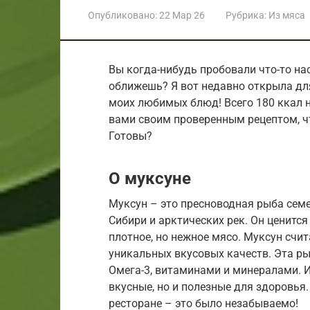
Опубликовано:
22 Мар 26
Рубрика:
Из мяса
Вы когда-нибудь пробовали что-то на
оближешь? Я вот недавно открыла для 
моих любимых блюд! Всего 180 ккал на
вами своим проверенным рецептом, ч
Готовы?
О муксуне
Муксун – это пресноводная рыба сем
Сибири и арктических рек. Он ценится
плотное, но нежное мясо. Муксун счит
уникальных вкусовых качеств. Эта р
Омега-3, витаминами и минералами. И
вкусные, но и полезные для здоровья
ресторане – это было незабываемо!