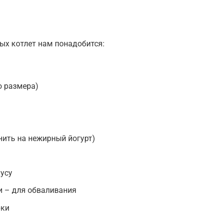
ых котлет нам понадобится:
о размера)
нить на нежирный йогурт)
усу
и – для обваливания
рки