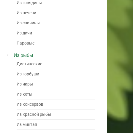
Из говядины
Из печени
Из свинины
Из дичи
Паровые
Из рыбы
Диетические
Из горбуши
Из икры
Из кеты
Из консервов
Из красной рыбы
Из минтая