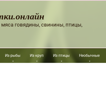
тки.онлайн
 мяса говядины, свинины, птицы,
Из рыбы
Из круп
Из птицы
Необычные