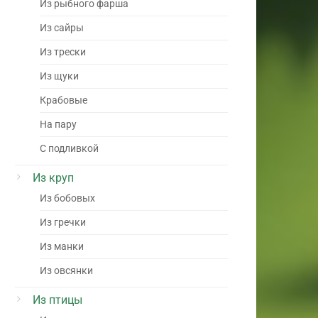
Из рыбного фарша
Из сайры
Из трески
Из щуки
Крабовые
На пару
С подливкой
Из круп
Из бобовых
Из гречки
Из манки
Из овсянки
Из птицы