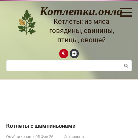
Перейти
Котлетки.онлайн
к
контенту
Котлеты: из мяса
говядины, свинины,
птицы, овощей
Поиск:
Котлеты с шампиньонами
Опубликовано:
05 Фев 26
Интересно