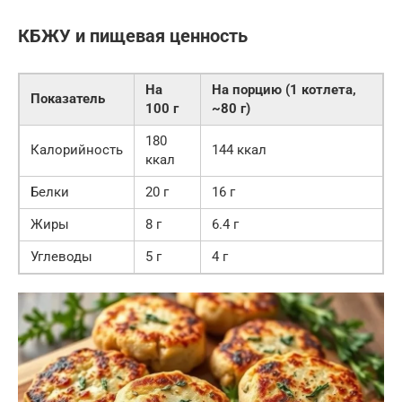
КБЖУ и пищевая ценность
На
На порцию (1 котлета,
Показатель
100 г
~80 г)
180
Калорийность
144 ккал
ккал
Белки
20 г
16 г
Жиры
8 г
6.4 г
Углеводы
5 г
4 г