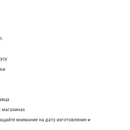
л.
усу
рки
авца
 магазинах
ащайте внимание на дату изготовления и