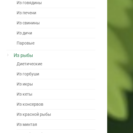
Из говядины
Из печени
Из свинины
Из дичи
Паровые
Из рыбы
Диетические
Из горбуши
Из икры
Из кеты
Из консервов
Из красной рыбы
Из минтая