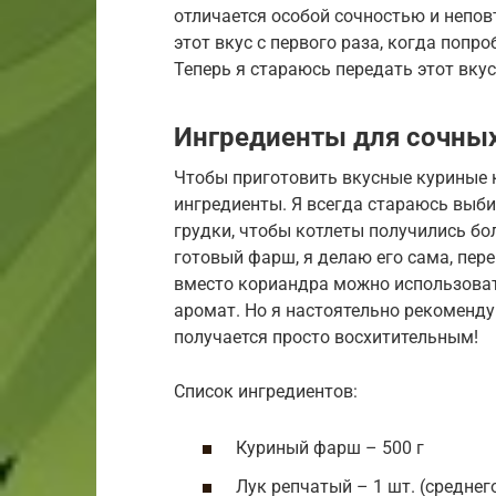
отличается особой сочностью и непо
этот вкус с первого раза, когда попр
Теперь я стараюсь передать этот вку
Ингредиенты для сочных
Чтобы приготовить вкусные куриные 
ингредиенты. Я всегда стараюсь выби
грудки, чтобы котлеты получились бо
готовый фарш, я делаю его сама, пер
вместо кориандра можно использовать
аромат. Но я настоятельно рекоменд
получается просто восхитительным!
Список ингредиентов:
Куриный фарш – 500 г
Лук репчатый – 1 шт. (среднег