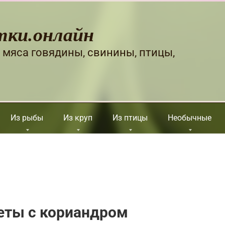
тки.онлайн
 мяса говядины, свинины, птицы,
Из рыбы
Из круп
Из птицы
Необычные
еты с кориандром