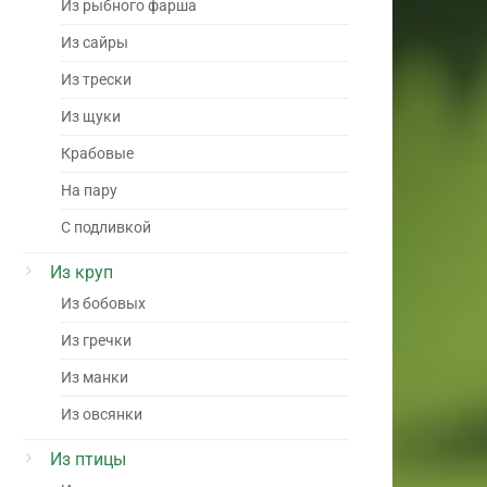
Из рыбного фарша
Из сайры
Из трески
Из щуки
Крабовые
На пару
С подливкой
Из круп
Из бобовых
Из гречки
Из манки
Из овсянки
Из птицы