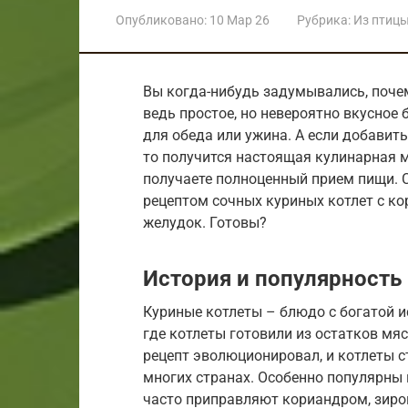
Опубликовано:
10 Мар 26
Рубрика:
Из птиц
Вы когда-нибудь задумывались, поче
ведь простое, но невероятно вкусное
для обеда или ужина. А если добавит
то получится настоящая кулинарная м
получаете полноценный прием пищи. 
рецептом сочных куриных котлет с ко
желудок. Готовы?
История и популярность
Куриные котлеты – блюдо с богатой и
где котлеты готовили из остатков мяс
рецепт эволюционировал, и котлеты
многих странах. Особенно популярны к
часто приправляют кориандром, зиро