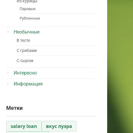
Из курицы
Паровые
Рубленные
Необычные
В тесте
С грибами
С сыром
Интересно
Информация
Метки
salary loan
вкус пуэра