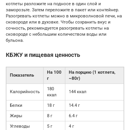
котлеты разложите на подносе в один слой и
заморозьте. Затем переложите в пакет или контейнер.
Разогревать котлеты можно в микроволновой печи, на
сковороде или в духовке. Чтобы сохранить вкус и
сочность, рекомендуется разогревать котлеты на
сковороде с небольшим количеством воды или
бульона.
КБЖУ и пищевая ценность
На 100
На порцию (1 котлета,
Показатель
г
~80г)
180
Калорийность
144 ккал
ккал
Белки
18 г
14.4 г
Жиры
8 г
6.4 г
Углеводы
5 г
4 г