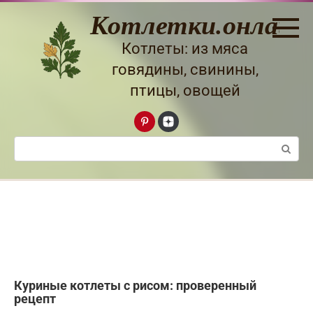
Перейти
Котлетки.онлайн
к
контенту
Котлеты: из мяса
говядины, свинины,
птицы, овощей
Поиск:
Куриные котлеты с рисом: проверенный
рецепт