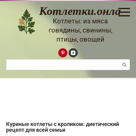
Перейти
Котлетки.онлайн
к
контенту
Котлеты: из мяса
говядины, свинины,
птицы, овощей
Поиск:
Куриные котлеты с кроликом: диетический
рецепт для всей семьи