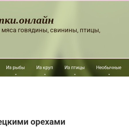
тки.онлайн
 мяса говядины, свинины, птицы,
Из рыбы
Из круп
Из птицы
Необычные
рецкими орехами