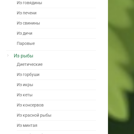
Из говядины
Из печени
Из свинины
Из дичи
Паровые
Из рыбы
Диетические
Из горбуши
Из икры
Из кеты
Из консервов
Из красной рыбы
Из минтая