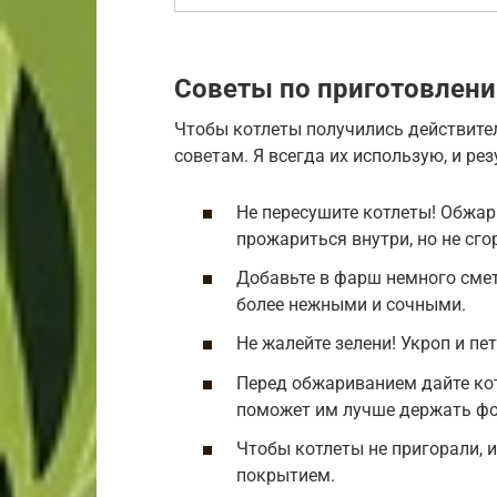
Советы по приготовлен
Чтобы котлеты получились действите
советам. Я всегда их использую, и ре
Не пересушите котлеты! Обжари
прожариться внутри, но не сго
Добавьте в фарш немного смет
более нежными и сочными.
Не жалейте зелени! Укроп и п
Перед обжариванием дайте кот
поможет им лучше держать ф
Чтобы котлеты не пригорали, 
покрытием.