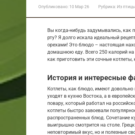
Опубликовано:
10 Мар 26
Рубрика:
Из птиц
Вы когда-нибудь задумывались, как п
рту? Я долго искала идеальный рецепт
орехами! Это блюдо – настоящая нахо
домашнюю еду. Всего 250 калорий на 
как приготовить эти сочные котлеты,
История и интересные 
Котлеты, как блюдо, имеют довольно 
уходят в кухню Востока, а в европей
повару, который работал на российск
котлеты быстро завоевали популярно
распространенных блюд. Сочетание ку
выигрышно смотрится на столе. Грецк
неповторимый вкус, но и полезные свой