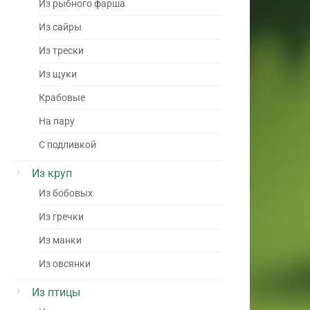
Из рыбного фарша
Из сайры
Из трески
Из щуки
Крабовые
На пару
С подливкой
Из круп
Из бобовых
Из гречки
Из манки
Из овсянки
Из птицы