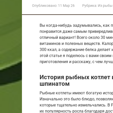
Опубликовано:
11 Мар 26
Рубрика:
Из рыбы
Вы когда-нибудь задумывались, как п
понравится даже самым привередлив
отличный вариант! Всего около 30 мин
витаминов и полезных веществ. Калор
300 ккал, а содержание белка делает
этой статье я поделюсь с вами своим
приготовления и расскажу, с чем луч
История рыбных котлет 
шпинатом
Рыбные котлеты имеют богатую истор
Изначально это было блюдо, позволя
которые тщательно измельчались. В Ро
их популярность росла благодаря дос