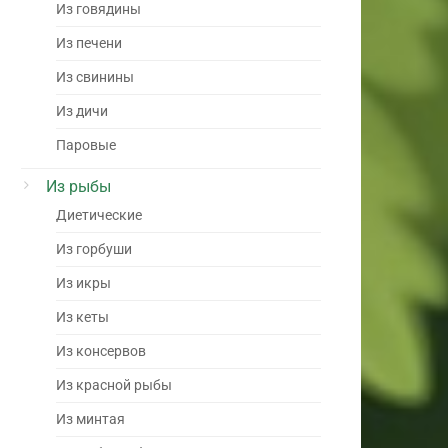
Из говядины
Из печени
Из свинины
Из дичи
Паровые
Из рыбы
Диетические
Из горбуши
Из икры
Из кеты
Из консервов
Из красной рыбы
Из минтая