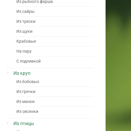
Из рыбного фарша
Из сайры
Из трески
Из щуки
Крабовые
На пару
С подливкой
Из круп
Из бобовых
Из гречки
Из манки
Из овсянки
Из птицы