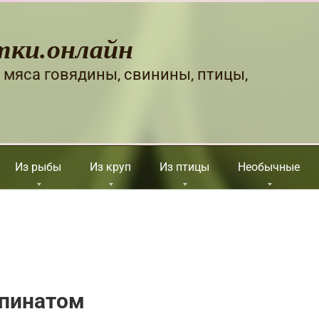
тки.онлайн
 мяса говядины, свинины, птицы,
Из рыбы
Из круп
Из птицы
Необычные
шпинатом