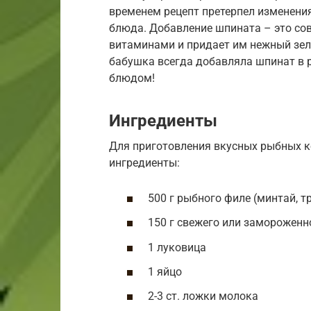
временем рецепт претерпел изменения
блюда. Добавление шпината – это со
витаминами и придает им нежный зеле
бабушка всегда добавляла шпинат в 
блюдом!
Ингредиенты
Для приготовления вкусных рыбных к
ингредиенты:
500 г рыбного филе (минтай, тр
150 г свежего или замороженн
1 луковица
1 яйцо
2-3 ст. ложки молока