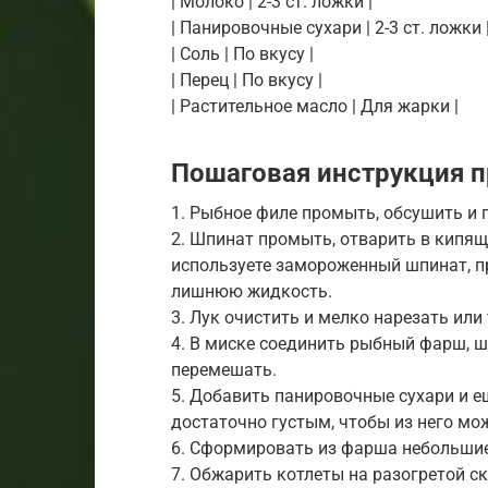
| Молоко | 2-3 ст. ложки |
| Панировочные сухари | 2-3 ст. ложки 
| Соль | По вкусу |
| Перец | По вкусу |
| Растительное масло | Для жарки |
Пошаговая инструкция п
1. Рыбное филе промыть, обсушить и 
2. Шпинат промыть, отварить в кипящ
используете замороженный шпинат, п
лишнюю жидкость.
3. Лук очистить и мелко нарезать или
4. В миске соединить рыбный фарш, шп
перемешать.
5. Добавить панировочные сухари и 
достаточно густым, чтобы из него м
6. Сформировать из фарша небольшие
7. Обжарить котлеты на разогретой с