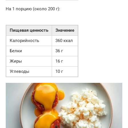
На 1 порцию (около 200 г):
Пищевая ценность
Значение
Калорийность
360 ккал
Белки
36 г
Жиры
16 г
Углеводы
10 г