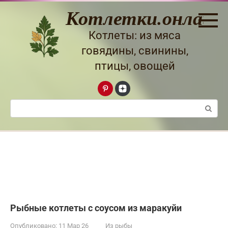
Перейти
Котлетки.онлайн
к
контенту
Котлеты: из мяса
говядины, свинины,
птицы, овощей
Поиск:
Рыбные котлеты с соусом из маракуйи
Опубликовано:
11 Мар 26
Из рыбы