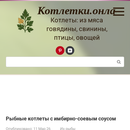
Перейти
Котлетки.онлайн
к
контенту
Котлеты: из мяса
говядины, свинины,
птицы, овощей
Поиск:
Рыбные котлеты с имбирно-соевым соусом
Опубликовано:
11 Мар 26
Из рыбы