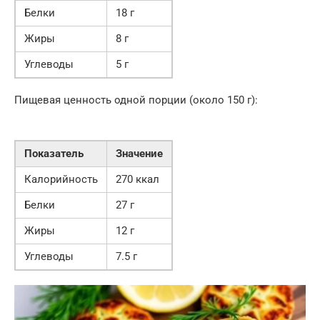
Белки
18 г
Жиры
8 г
Углеводы
5 г
Пищевая ценность одной порции (около 150 г):
Показатель
Значение
Калорийность
270 ккал
Белки
27 г
Жиры
12 г
Углеводы
7.5 г