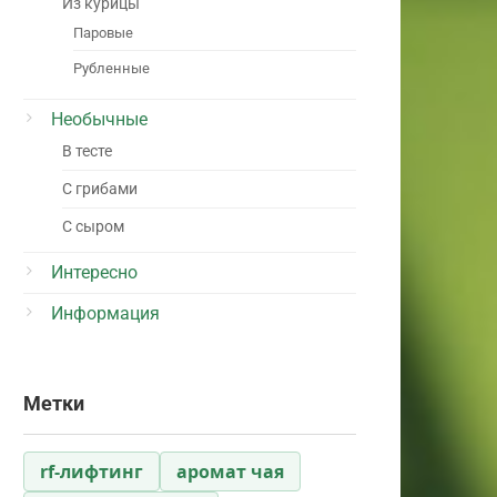
Из курицы
Паровые
Рубленные
Необычные
В тесте
С грибами
С сыром
Интересно
Информация
Метки
rf-лифтинг
аромат чая