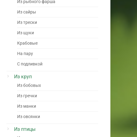
Из рыбного фарша
Из сайры
Из трески
Из щуки
Крабовые
На пару
С подливкой
Из круп
Из бобовых
Из гречки
Из манки
Из овсянки
Из птицы