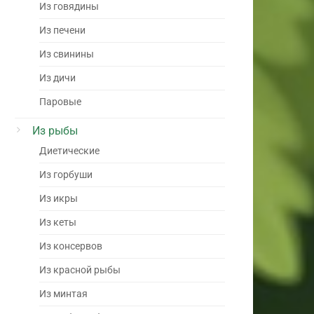
Из говядины
Из печени
Из свинины
Из дичи
Паровые
Из рыбы
Диетические
Из горбуши
Из икры
Из кеты
Из консервов
Из красной рыбы
Из минтая