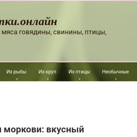
тки.онлайн
 мяса говядины, свинины, птицы,
Из рыбы
Из круп
Из птицы
Необычные
и моркови: вкусный