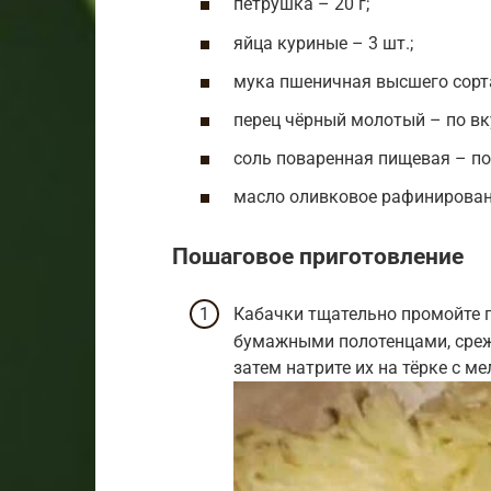
петрушка – 20 г;
яйца куриные – 3 шт.;
мука пшеничная высшего сорта
перец чёрный молотый – по вк
соль поваренная пищевая – по
масло оливковое рафинирован
Пошаговое приготовление
Кабачки тщательно промойте п
бумажными полотенцами, срежь
затем натрите их на тёрке с 