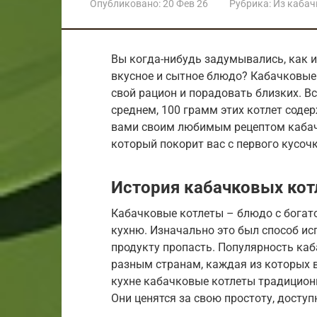
Опубликовано:
20 Фев 26
Рубрика:
Из кабач
Вы когда-нибудь задумывались, как и
вкусное и сытное блюдо? Кабачковые
свой рацион и порадовать близких. Вс
среднем, 100 грамм этих котлет содер
вами своим любимым рецептом кабач
который покорит вас с первого кусочк
История кабачковых кот
Кабачковые котлеты – блюдо с богат
кухню. Изначально это был способ ис
продукту пропасть. Популярность ка
разным странам, каждая из которых в
кухне кабачковые котлеты традиционн
Они ценятся за свою простоту, доступ