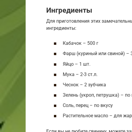
Ингредиенты
Для приготовления этих замечательн
ингредиенты:
Кабачок – 500 г
Фарш (куриный или свиной) – 
Яйцо – 1 шт.
Мука – 2-3 ст.л.
Чеснок – 2 зубчика
Зелень (укроп, петрушка) – по
Соль, перец – по вкусу
Растительное масло – для жа
Если вы не любите свинину, можете 