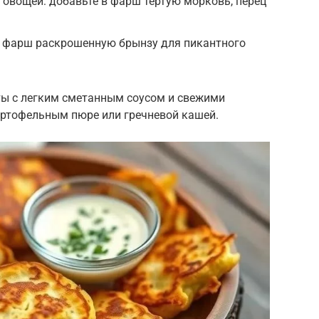
 овощей: добавьте в фарш тертую морковь, перец
 в фарш раскрошенную брынзу для пикантного
ы с легким сметанным соусом и свежими
артофельным пюре или гречневой кашей.