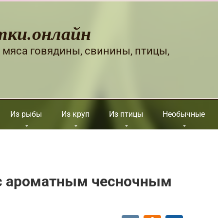
тки.онлайн
 мяса говядины, свинины, птицы,
Из рыбы
Из круп
Из птицы
Необычные
с ароматным чесночным