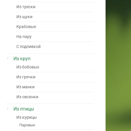
Из трески
Из щуки
Крабовые
На пару
С подливкой
Из круп
Из бобовых
Из гречки
Из манки
Из овсянки
Из птицы
Из курицы
Паровые