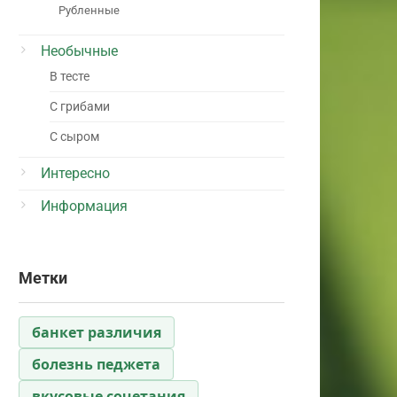
Рубленные
Необычные
В тесте
С грибами
С сыром
Интересно
Информация
Метки
банкет различия
болезнь педжета
вкусовые сочетания