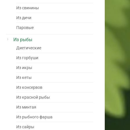
Из свинины
Из дичи
Паровые
Из рыбы
Диетические
Из горбуши
Из икры
Из кеты
Из консервов
Из красной рыбы
Из минтая
Из рыбного фарша
Из сайры