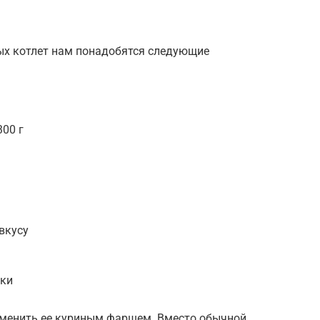
ых котлет нам понадобятся следующие
300 г
 вкусу
рки
заменить ее куриным фаршем. Вместо обычной