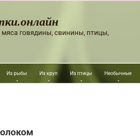
тки.онлайн
 мяса говядины, свинины, птицы,
Из рыбы
Из круп
Из птицы
Необычные
молоком