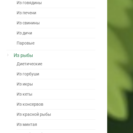
Из говядины
Из печени
Из свинины
Из дичи
Паровые
Из рыбы
Диетические
Из горбуши
Из икры
Из кеты
Из консервов
Из красной рыбы
Из минтая