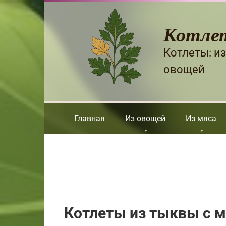
Перейти
к
Котле
контенту
Котлеты: из
овощей
Главная
Из овощей
Из мяса
Котлеты из тыквы с 