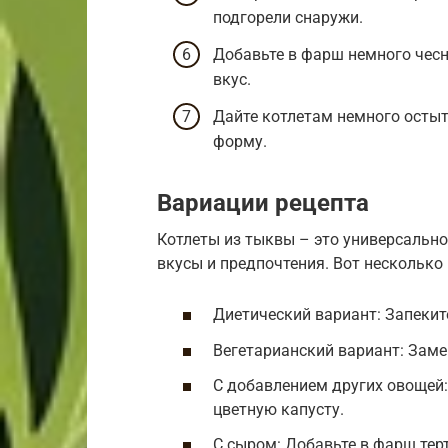
подгорели снаружи.
Добавьте в фарш немного чесн
вкус.
Дайте котлетам немного остыт
форму.
Вариации рецепта
Котлеты из тыквы – это универсальн
вкусы и предпочтения. Вот несколько
Диетический вариант: Запекит
Вегетарианский вариант: Заме
С добавлением других овощей:
цветную капусту.
С сыром: Добавьте в фарш тер