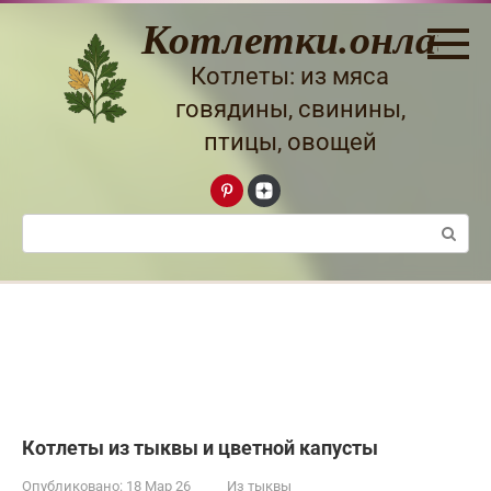
Перейти
Котлетки.онлайн
к
контенту
Котлеты: из мяса
говядины, свинины,
птицы, овощей
Поиск:
Котлеты из тыквы и цветной капусты
Опубликовано:
18 Мар 26
Из тыквы