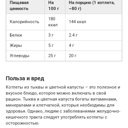
Пищевая
На
На порцию (1 котлета,
ценность
100 г
~80 г)
180
Калорийность
144 ккал
ккал
Белки
3 г
2.4 г
Жиры
5 г
4 г
Углеводы
25 г
20 г
Польза и вред
Котлеты из тыквы и цветной капусты – это полезное и
вкусное блюдо, которое можно включать в свой
рацион. Тыква и цветная капуста богаты витаминами,
минералами и клетчаткой, которые необходимы для
здоровья. Однако, людям с заболеваниями желудочно-
кишечного тракта следует употреблять котлеты с
осторожностью.