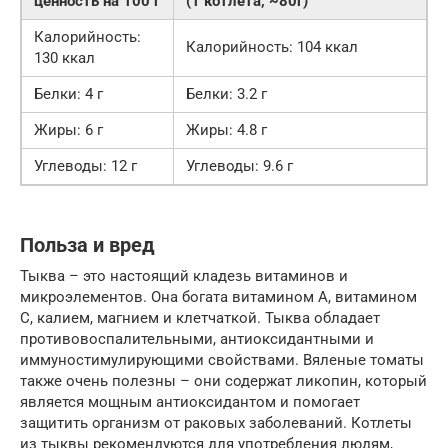
ценность на 100 г
(1 котлета, ~80г)
Калорийность:
Калорийность: 104 ккал
130 ккал
Белки: 4 г
Белки: 3.2 г
Жиры: 6 г
Жиры: 4.8 г
Углеводы: 12 г
Углеводы: 9.6 г
Польза и вред
Тыква – это настоящий кладезь витаминов и
микроэлементов. Она богата витамином А, витамином
С, калием, магнием и клетчаткой. Тыква обладает
противовоспалительными, антиоксидантными и
иммуностимулирующими свойствами. Вяленые томаты
также очень полезны – они содержат ликопин, который
является мощным антиоксидантом и помогает
защитить организм от раковых заболеваний. Котлеты
из тыквы рекомендуются для употребления людям,