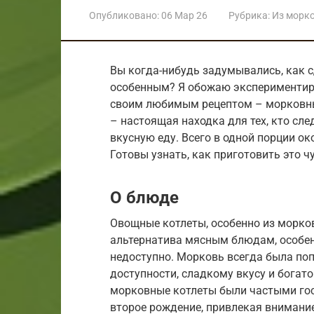
Опубликовано:
06 Мар 26
Рубрика:
Из морк
Вы когда-нибудь задумывались, как 
особенным? Я обожаю экспериментиров
своим любимым рецептом – морковны
– настоящая находка для тех, кто сле
вкусную еду. Всего в одной порции ок
Готовы узнать, как приготовить это ч
О блюде
Овощные котлеты, особенно из морко
альтернатива мясным блюдам, особен
недоступно. Морковь всегда была поп
доступности, сладкому вкусу и богат
морковные котлеты были частыми гос
второе рождение, привлекая внимани