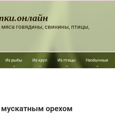
тки.онлайн
 мяса говядины, свинины, птицы,
Из рыбы
Из круп
Из птицы
Необычные
 мускатным орехом