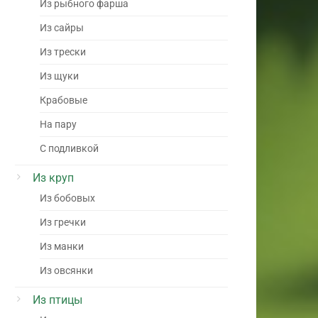
Из рыбного фарша
Из сайры
Из трески
Из щуки
Крабовые
На пару
С подливкой
Из круп
Из бобовых
Из гречки
Из манки
Из овсянки
Из птицы