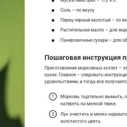
Мускатный орех – 1/2 ч.л.
Соль – по вкусу
Перец черный молотый – по вк
Растительное масло – для жа
Панировочные сухари – для о
Пошаговая инструкция п
Приготовление морковных котлет – эт
кухне. Главное – следовать инструкци
удовольствием, и тогда все получаетс
Морковь тщательно вымыть, оч
натереть на мелкой терке.
Лук очистить и мелко нарезат
золотистого цвета.