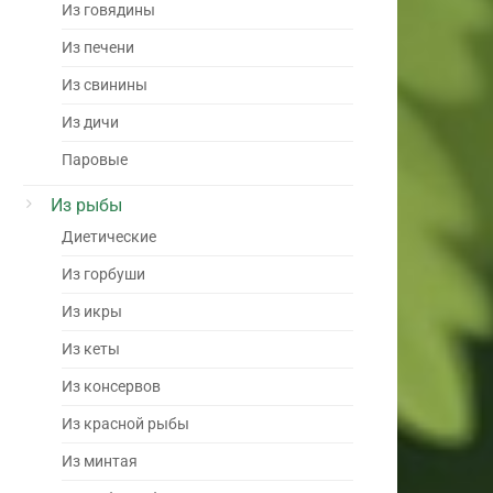
Из говядины
Из печени
Из свинины
Из дичи
Паровые
Из рыбы
Диетические
Из горбуши
Из икры
Из кеты
Из консервов
Из красной рыбы
Из минтая