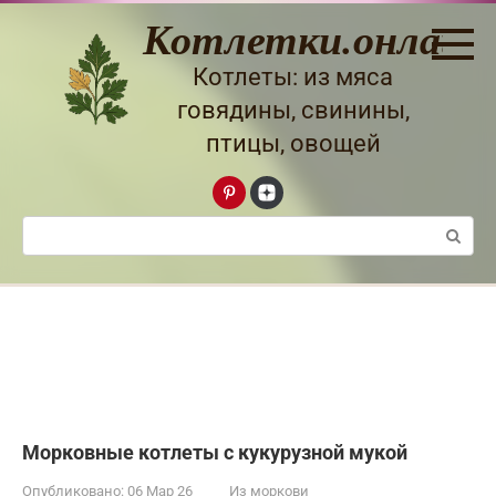
Перейти
Котлетки.онлайн
к
контенту
Котлеты: из мяса
говядины, свинины,
птицы, овощей
Поиск:
Морковные котлеты с кукурузной мукой
Опубликовано:
06 Мар 26
Из моркови