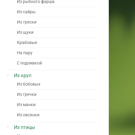
Из рыбного фарша
Из сайры
Из трески
Из щуки
Крабовые
На пару
С подливкой
Из круп
Из бобовых
Из гречки
Из манки
Из овсянки
Из птицы