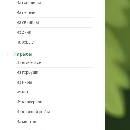
Из говядины
Из печени
Из свинины
Из дичи
Паровые
Из рыбы
Диетические
Из горбуши
Из икры
Из кеты
Из консервов
Из красной рыбы
Из минтая