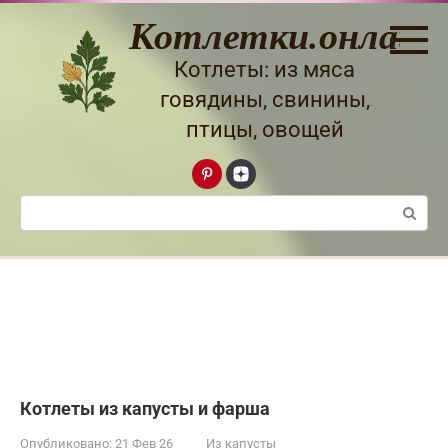
Перейти
Котлетки.онлайн
к
контенту
Котлеты: из мяса
говядины, свинины,
птицы, овощей
Поиск:
Котлеты из капусты и фарша
Опубликовано:
21 Фев 26
Из капусты