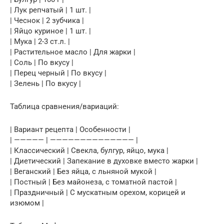
| Лук репчатый | 1 шт. |
| Чеснок | 2 зубчика |
| Яйцо куриное | 1 шт. |
| Мука | 2-3 ст.л. |
| Растительное масло | Для жарки |
| Соль | По вкусу |
| Перец черный | По вкусу |
| Зелень | По вкусу |
Таблица сравнения/вариаций:
| Вариант рецепта | Особенности |
| ————— | —————————————— |
| Классический | Свекла, булгур, яйцо, мука |
| Диетический | Запекание в духовке вместо жарки |
| Веганский | Без яйца, с льняной мукой |
| Постный | Без майонеза, с томатной пастой |
| Праздничный | С мускатным орехом, корицей и
изюмом |