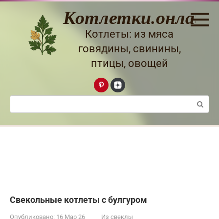
Перейти
Котлетки.онлайн
к
контенту
Котлеты: из мяса
говядины, свинины,
птицы, овощей
Поиск:
Свекольные котлеты с булгуром
Опубликовано:
16 Мар 26
Из свеклы