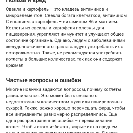
Польза и вред
Свекла и картофель – это кладезь витаминов и
микроэлементов. Свекла богата клетчаткой, витамином
C и калием, а картофель – витамином B6 и магнием.
Котлеты из свеклы и картофеля полезны для
пищеварения, укрепляют иммунитет и улучшают общее
состояние организма. Однако, людям с заболеваниями
желудочно-кишечного тракта следует употреблять их с
осторожностью. Также, не рекомендуется употреблять
котлеты в больших количествах, так как они содержат
крахмал.
Частые вопросы и ошибки
Многие новички задаются вопросом, почему котлеты
разваливаются. Это может быть связано с
недостаточным количеством муки или панировочных
сухарей. Также, важно хорошо перемешать фарш, чтобы
все ингредиенты равномерно распределились. Еще
одна распространенная ошибка – пережаривание
котлет. Чтобы этого избежать, жарьте их на среднем
огне и следите за временем приготовления. Я часто