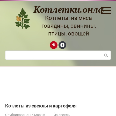
Перейти
Котлетки.онлайн
к
контенту
Котлеты: из мяса
говядины, свинины,
птицы, овощей
Поиск:
Котлеты из свеклы и картофеля
Опубликовано:
15 Мар 26
Из свеклы