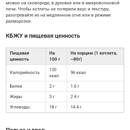
можно на сковороде, в духовке или в микроволновой
печи. Чтобы котлеты не потеряли вкус и текстуру,
разогревайте их на медленном огне или в режиме
разморозки.
КБЖУ и пищевая ценность
Пищевая
На
На порцию (1 котлета,
ценность
100 г
~80г)
120
Калорийность
96 ккал
ккал
Белки
2 г
1.6 г
Жиры
3 г
2.4 г
Углеводы
18 г
14.4 г