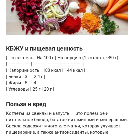
КБЖУ и пищевая ценность
| Показатель | На 100 г | На порцию (1 котлета, ~80 г) |
| —————— | ——— | —————————- |
| Калорийность | 180 ккал | 144 ккал |
| Белки | 3 г | 2.4 г |
| Жиры | 5 г | 4 г |
| Углеводы | 25 г | 20 г |
Польза и вред
Котлеты из свеклы и капусты – это полезное и
питательное блюдо, богатое витаминами и минералами.
Свекла содержит много клетчатки, которая улучшает
пищеварение, а также антиоксиданты, которые