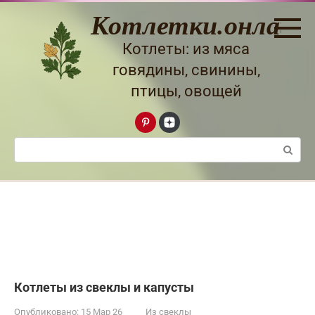
Перейти
Котлетки.онлайн
к
контенту
Котлеты: из мяса
говядины, свинины,
птицы, овощей
Поиск:
Котлеты из свеклы и капусты
Опубликовано:
15 Мар 26
Из свеклы