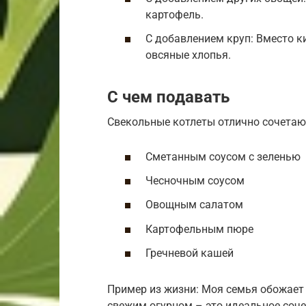
картофель.
С добавлением круп: Вместо к
овсяные хлопья.
С чем подавать
Свекольные котлеты отлично сочетают
Сметанным соусом с зеленью
Чесночным соусом
Овощным салатом
Картофельным пюре
Гречневой кашей
Пример из жизни: Моя семья обожает
свежим огурцом – это идеальное соче