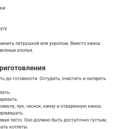
рки
усу
аменить петрушкой или укропом. Вместо киноа
овсяные хлопья.
риготовления
ь до готовности. Остудить, очистить и натереть
зать.
арезать.
свеклу, лук, чеснок, кинзу и отваренную киноа.
перемешать.
ивая тесто. Оно должно быть достаточно густым,
ать котлеты.