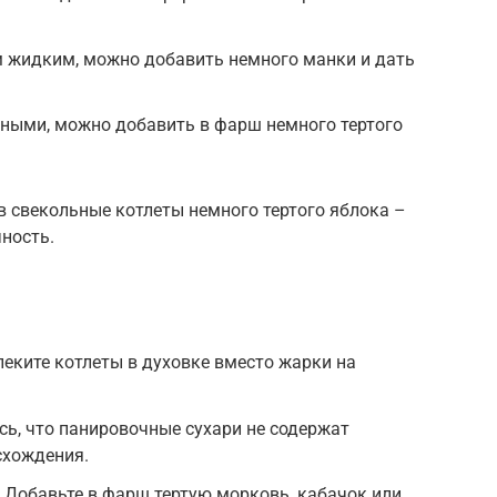
 жидким, можно добавить немного манки и дать
чными, можно добавить в фарш немного тертого
в свекольные котлеты немного тертого яблока –
чность.
пеките котлеты в духовке вместо жарки на
сь, что панировочные сухари не содержат
схождения.
 Добавьте в фарш тертую морковь, кабачок или