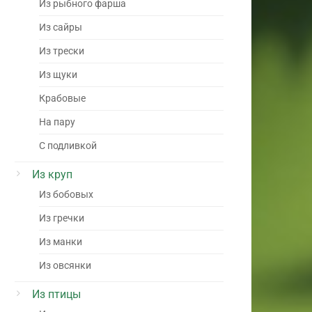
Из рыбного фарша
Из сайры
Из трески
Из щуки
Крабовые
На пару
С подливкой
Из круп
Из бобовых
Из гречки
Из манки
Из овсянки
Из птицы