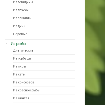
Из говядины
Из печени
Из свинины
Из дичи
Паровые
Из рыбы
Диетические
Из горбуши
Из икры
Из кеты
Из консервов
Из красной рыбы
Из минтая