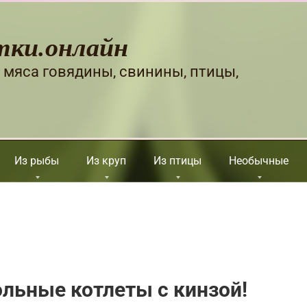
тки.онлайн
 мяса говядины, свинины, птицы,
Из рыбы
Из круп
Из птицы
Необычные
льные котлеты с кинзой!