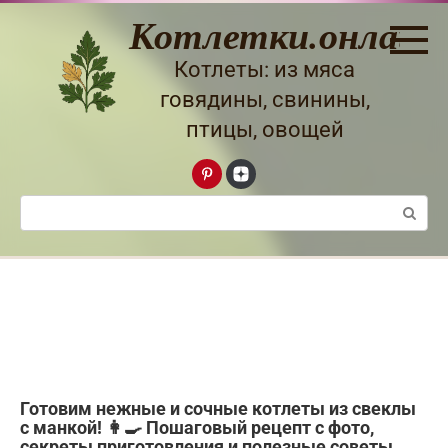
Перейти
Котлетки.онлайн
к
контенту
Котлеты: из мяса
говядины, свинины,
птицы, овощей
Поиск:
Готовим нежные и сочные котлеты из свеклы
с манкой! 👩‍🍳 Пошаговый рецепт с фото,
секреты приготовления и полезные советы.