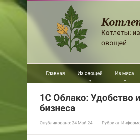
Перейти
к
Котле
контенту
Котлеты: из
овощей
Главная
Из овощей
Из мяса
1С Облако: Удобство 
бизнеса
Опубликовано:
24 Май 24
Рубрика:
Информ