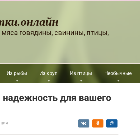
тки.онлайн
 мяса говядины, свинины, птицы,
Из рыбы
Из круп
Из птицы
Необычные
и надежность для вашего
ация