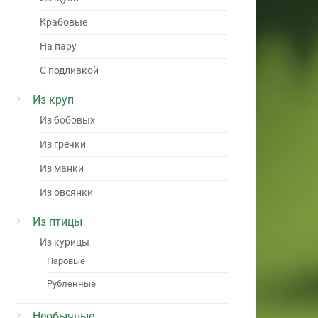
Крабовые
На пару
С подливкой
Из круп
Из бобовых
Из гречки
Из манки
Из овсянки
Из птицы
Из курицы
Паровые
Рубленные
Необычные