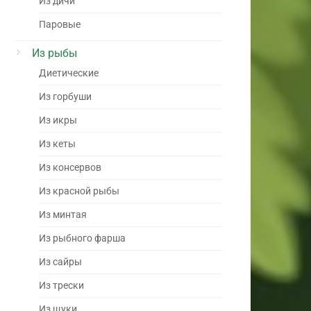
Из дичи
Паровые
Из рыбы
Диетические
Из горбуши
Из икры
Из кеты
Из консервов
Из красной рыбы
Из минтая
Из рыбного фарша
Из сайры
Из трески
Из щуки