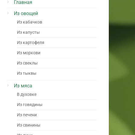
Главная
Из овощей
Из кабачков
Из капусты
Из картофеля
Из моркови
Из свеклы
Из тыквы
Из мяса
В духовке
Из говядины
Из печени
Из свинины