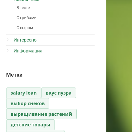
В тесте
С грибами
С сыром
Интересно
Информация
Метки
salary loan
вкус пуэра
выбор снеков
выращивание растений
детские товары