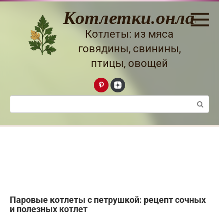
Перейти
Котлетки.онлайн
к
контенту
Котлеты: из мяса
говядины, свинины,
птицы, овощей
Поиск:
Паровые котлеты с петрушкой: рецепт сочных
и полезных котлет