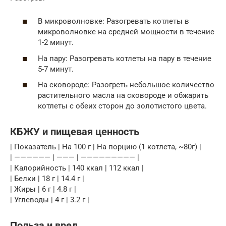
В микроволновке: Разогревать котлеты в
микроволновке на средней мощности в течение
1-2 минут.
На пару: Разогревать котлеты на пару в течение
5-7 минут.
На сковороде: Разогреть небольшое количество
растительного масла на сковороде и обжарить
котлеты с обеих сторон до золотистого цвета.
КБЖУ и пищевая ценность
| Показатель | На 100 г | На порцию (1 котлета, ~80г) |
| —————— | ——— | ————————— |
| Калорийность | 140 ккал | 112 ккал |
| Белки | 18 г | 14.4 г |
| Жиры | 6 г | 4.8 г |
| Углеводы | 4 г | 3.2 г |
Польза и вред