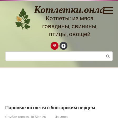
Перейти
Котлетки.онлайн
к
контенту
Котлеты: из мяса
говядины, свинины,
птицы, овощей
Поиск:
Паровые котлеты с болгарским перцем
Опубликовано:
18 Мар 26
Из мяса