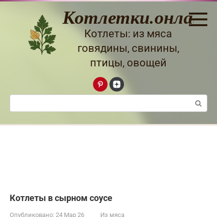
Перейти
Котлетки.онлайн
к
контенту
Котлеты: из мяса
говядины, свинины,
птицы, овощей
Поиск:
Котлеты в сырном соусе
Опубликовано:
24 Мар 26
Из мяса