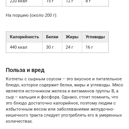
220 ккал
15 г
12 г
8 г
На порцию (около 200 г):
Калорийность
Белки
Жиры
Углеводы
440 ккал
30 г
24 г
16 г
Польза и вред
Котлеты с сырным соусом – это вкусное и питательное
блюдо, которое содержит белки, жиры и углеводы. Мясо
является источником железа и витаминов группы B, а
сыр – кальция и фосфора. Однако, стоит помнить, что
это блюдо достаточно калорийное, поэтому людям с
избыточным весом или заболеваниями желудочно-
кишечного тракта следует употреблять его в умеренных
количествах.