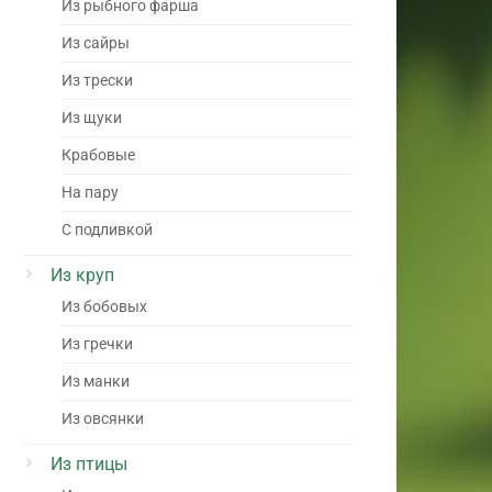
Из рыбного фарша
Из сайры
Из трески
Из щуки
Крабовые
На пару
С подливкой
Из круп
Из бобовых
Из гречки
Из манки
Из овсянки
Из птицы