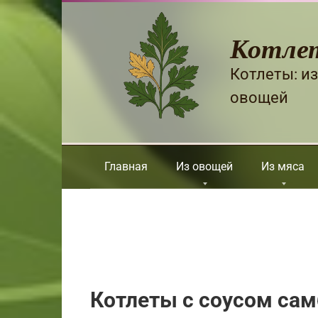
Перейти
к
Котле
контенту
Котлеты: из
овощей
Главная
Из овощей
Из мяса
Котлеты с соусом сам