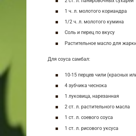
2 ст. л. панировочных сухарей
1 ч. л. молотого кориандра
1/2 ч. л. молотого кумина
Соль и перец по вкусу
Растительное масло для жарк
Для соуса самбал:
10-15 перцев чили (красных ил
4 зубчика чеснока
1 луковица, нарезанная
2 ст. л. растительного масла
1 ст. л. соевого соуса
1 ст. л. рисового уксуса