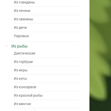
Из говядины
Из печени
Из свинины
Из дичи
Паровые
Из рыбы
Диетические
Из горбуши
Из икры
Из кеты
Из консервов
Из красной рыбы
Из минтая