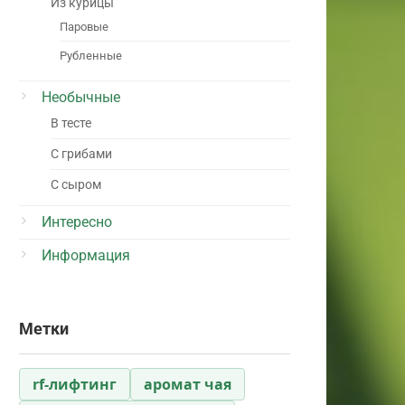
Из курицы
Паровые
Рубленные
Необычные
В тесте
С грибами
С сыром
Интересно
Информация
Метки
rf-лифтинг
аромат чая