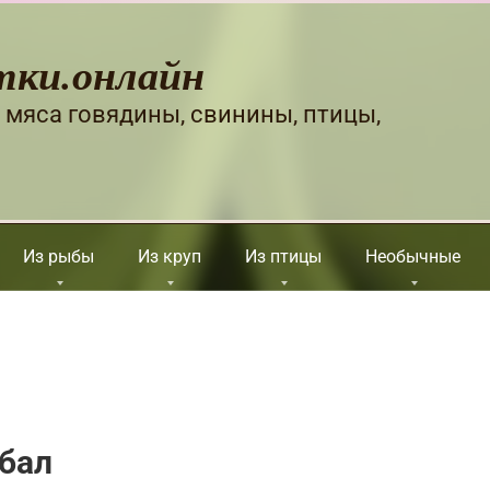
тки.онлайн
 мяса говядины, свинины, птицы,
Из рыбы
Из круп
Из птицы
Необычные
бал