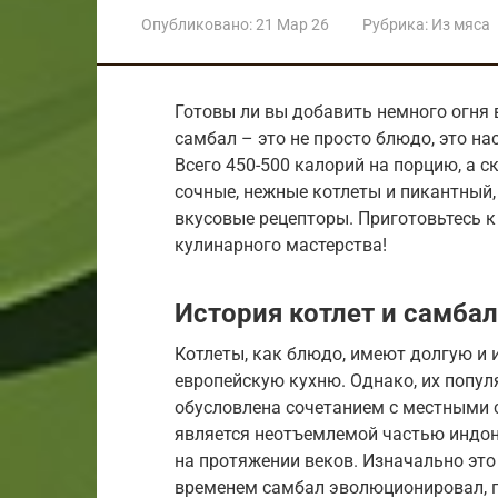
Опубликовано:
21 Мар 26
Рубрика:
Из мяса
Готовы ли вы добавить немного огня 
самбал – это не просто блюдо, это на
Всего 450-500 калорий на порцию, а с
сочные, нежные котлеты и пикантный
вкусовые рецепторы. Приготовьтесь к
кулинарного мастерства!
История котлет и самба
Котлеты, как блюдо, имеют долгую и
европейскую кухню. Однако, их популя
обусловлена сочетанием с местными с
является неотъемлемой частью индон
на протяжении веков. Изначально это 
временем самбал эволюционировал, п