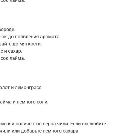
 сок лайма.
вороде.
нок до появления аромата.
вайте до мягкости.
с и сахар.
 сок лайма.
шалот и лемонграсс.
лайма и немного соли.
зменяя количество перца чили. Если вы любите
 чили или добавьте немного сахара.